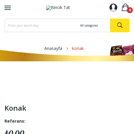
0
Anasayfa
konak
Konak
Referans:
₺0,00